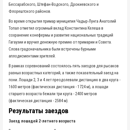
Бессарабского, Штефан-Водского, Дрокиевского и
Флорештского районов.
Во время открытия примар муниципия Чадыр-Лунга Анатолий
Топал отметил огромный вклад Константина Келеша в
сохранение конефермы и развитие национальных традиций
Гагаузии и вручил денежную премию от примарии и Совета.
Слова градоначальника были встречены бурными
аплодисментами зрителей.
В рамках соревнований состоялось пять заездов для рысаков
разных возрастных категорий, а также показательный заезд на
пони. Лошади 2, 3 и 4 лет преодолевали дистанцию в два круга -
1600 метров (фактическая дистанция - 1724 м), а лошади
старшего возраста бежали три круга - 2400 метров
(фактическая дистанция - 2584 м).
Результаты заездов
Заезд лошадей 2-летнего возраста