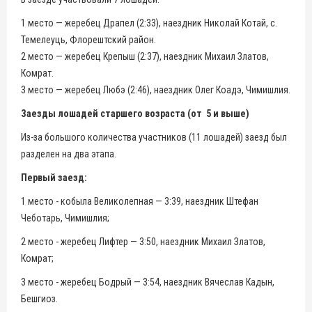
1 место — жеребец Драпел (2:33), наездник Николай Котай, с.
Темелеуць, Флорештский район.
2 место — жеребец Крепыш (2:37), наездник Михаил Златов,
Комрат.
3 место — жеребец Любэ (2:46), наездник Олег Коадэ, Чимишлия.
Заезды лошадей старшего возраста (от 5 и выше)
Из-за большого количества участников (11 лошадей) заезд был
разделен на два этапа.
Первый заезд:
1 место - кобыла Великолепная — 3:39, наездник Штефан
Чеботарь, Чимишлия;
2 место - жеребец Лифтер — 3:50, наездник Михаил Златов,
Комрат;
3 место - жеребец Бодрый — 3:54, наездник Вячеслав Кадын,
Бешгиоз.