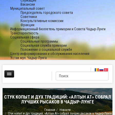
Служащие
Вакансии
Муниципальный совет
Председатель городского совета
Советники
Консультативные комиссии
Фракции
Информационный бюллетень примэрии и Совета Чадыр-Лунги
Транспарентность
Социальная сфера
Социальные программы
Социальная служба примэрии
Положение о социальной службе
Центр информирования и обслуживания населения
Устав мун. Чадыр-Лунга
СТУК КОПЫТ И ДУХ ТРАДИЦИЙ: «АЛТЫН АТ» СОБРАЛ
ЛУЧШИХ РЫСАКОВ В ЧАДЫР-ЛУНГЕ
Главная
Новости
Стук копыт и дух традиций: «Алтын Ат» собрал лучших рысаков в Чадыр-Лунге