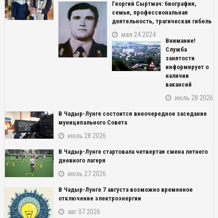
Георгий Сыртмач: биография,
семья, профессиональная
деятельность, трагическая гибель
мая 24 2024
Внимание!
Служба
занятости
информирует о
наличии
вакансий
июль 28 2026
В Чадыр-Лунге состоится внеочередное заседание
муниципального Совета
июль 28 2026
В Чадыр-Лунге стартовала четвертая смена летнего
дневного лагеря
июль 27 2026
В Чадыр-Лунге 7 августа возможно временное
NAME_SOCIAL_FACEBOOK
отключение электроэнергии
авг 07 2026
NAME_SOCIAL_GOOGLE