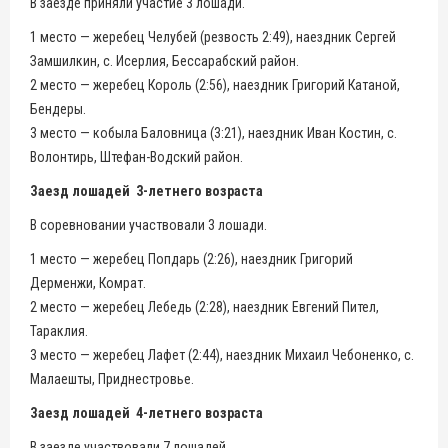
В заезде приняли участие 3 лошади.
1 место — жеребец Челубей (резвость 2:49), наездник Сергей
Замшилкин, с. Исерлия, Бессарабский район.
2 место — жеребец Король (2:56), наездник Григорий Катаной,
Бендеры.
3 место — кобыла Баловница (3:21), наездник Иван Костин, с.
Волонтирь, Штефан-Водский район.
Заезд лошадей 3-летнего возраста
В соревновании участвовали 3 лошади.
1 место — жеребец Попдарь (2:26), наездник Григорий
Дерменжи, Комрат.
2 место — жеребец Лебедь (2:28), наездник Евгений Пител,
Тараклия.
3 место — жеребец Лафет (2:44), наездник Михаил Чебоненко, с.
Малаешты, Приднестровье.
Заезд лошадей 4-летнего возраста
В заезде участвовали 7 лошадей.