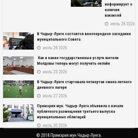
информирует о
наличии
вакансий
июль 28 2026
В Чадыр-Лунге состоится внеочередное заседание
муниципального Совета
июль 28 2026
Как и какие государственные услуги жители
Молдовы теперь могут получить онлайн
июль 23 2026
NAME_SOCIAL_FACEBOOK
В Чадыр-Лунге стартовала четвертая смена летнего
дневного лагеря
NAME_SOCIAL_GOOGLE
июль 27 2026
Примэрия мун. Чадыр-Лунга объявила о начале
NAME_SOCIAL_TWITTER
публичного размещения третьего выпуска
муниципальных облигаций
NAME_SOCIAL_LINKEDIN
июль 30 2026
© 2018 Примэрия мун.Чадыр-Лунга.
NAME_SOCIAL_PINTEREST