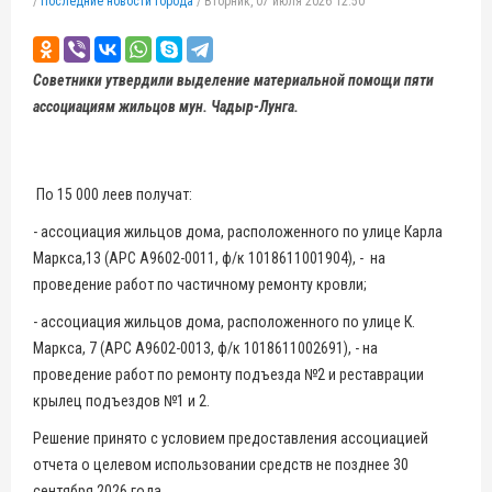
/
Последние новости города
/
Вторник, 07 июля 2026 12:50
Советники утвердили выделение материальной помощи пяти
ассоциациям жильцов мун. Чадыр-Лунга.
По 15 000 леев получат:
- ассоциация жильцов дома, расположенного по улице Карла
Маркса,13 (APC А9602-0011, ф/к 1018611001904), - на
проведение работ по частичному ремонту кровли;
- ассоциация жильцов дома, расположенного по улице К.
Маркса, 7 (APC А9602-0013, ф/к 1018611002691), - на
проведение работ по ремонту подъезда №2 и реставрации
крылец подъездов №1 и 2.
Решение принято с условием предоставления ассоциацией
отчета о целевом использовании средств не позднее 30
сентября 2026 года.