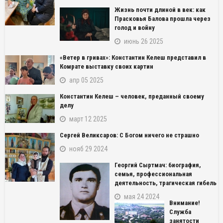
Жизнь почти длиной в век: как
Прасковья Балова прошла через
голод и войну
июнь 26 2025
«Ветер в гривах»: Константин Келеш представил в
Комрате выставку своих картин
апр 05 2025
Константин Келеш – человек, преданный своему
делу
март 12 2025
Сергей Великсаров: С Богом ничего не страшно
нояб 29 2024
Георгий Сыртмач: биография,
семья, профессиональная
деятельность, трагическая гибель
мая 24 2024
Внимание!
Служба
занятости