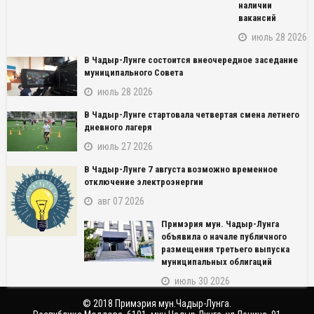
наличии
вакансий
июль 28 2026
В Чадыр-Лунге состоится внеочередное заседание
муниципального Совета
июль 28 2026
В Чадыр-Лунге стартовала четвертая смена летнего
дневного лагеря
июль 27 2026
В Чадыр-Лунге 7 августа возможно временное
NAME_SOCIAL_FACEBOOK
отключение электроэнергии
авг 07 2026
NAME_SOCIAL_GOOGLE
Примэрия мун. Чадыр-Лунга
объявила о начале публичного
NAME_SOCIAL_TWITTER
размещения третьего выпуска
муниципальных облигаций
NAME_SOCIAL_LINKEDIN
июль 30 2026
© 2018 Примэрия мун.Чадыр-Лунга.
NAME_SOCIAL_PINTEREST