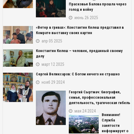
Прасковья Балова прошла через
голод и войну
июнь 26 2025
«Ветер в гривах»: Константин Келеш представил в
Комрате выставку своих картин
апр 05 2025
Константин Келеш – человек, преданный своему
делу
март 12 2025
Сергей Великсаров: С Богом ничего не страшно
нояб 29 2024
Георгий Сыртмач: биография,
семья, профессиональная
деятельность, трагическая гибель
мая 24 2024
Внимание!
Служба
занятости
информирует о