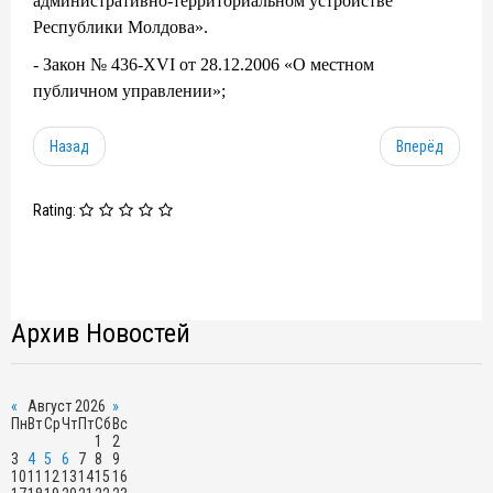
административно-территориальном устройстве
Республики Молдова».
- Закон № 436-XVI от 28.12.2006 «О местном
публичном управлении»;
Назад
Вперёд
Rating:
Архив Новостей
«
Август 2026
»
Пн
Вт
Ср
Чт
Пт
Сб
Вс
1
2
3
4
5
6
7
8
9
10
11
12
13
14
15
16