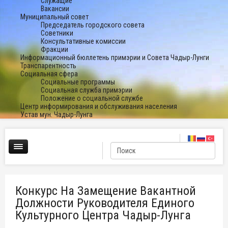
Служащие
Вакансии
Муниципальный совет
Председатель городского совета
Советники
Консультативные комиссии
Фракции
Информационный бюллетень примэрии и Совета Чадыр-Лунги
Транспарентность
Социальная сфера
Социальные программы
Социальная служба примэрии
Положение о социальной службе
Центр информирования и обслуживания населения
Устав мун. Чадыр-Лунга
Конкурс На Замещение Вакантной
Должности Руководителя Единого
Культурного Центра Чадыр-Лунга