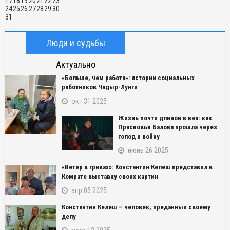
17
18
19
20
21
22
23
24
25
26
27
28
29
30
31
Люди и судьбы
Актуально
«Больше, чем работа»: истории социальных
работников Чадыр-Лунги
окт 31 2025
Жизнь почти длиной в век: как
Прасковья Балова прошла через
голод и войну
июнь 26 2025
«Ветер в гривах»: Константин Келеш представил в
Комрате выставку своих картин
апр 05 2025
Константин Келеш – человек, преданный своему
делу