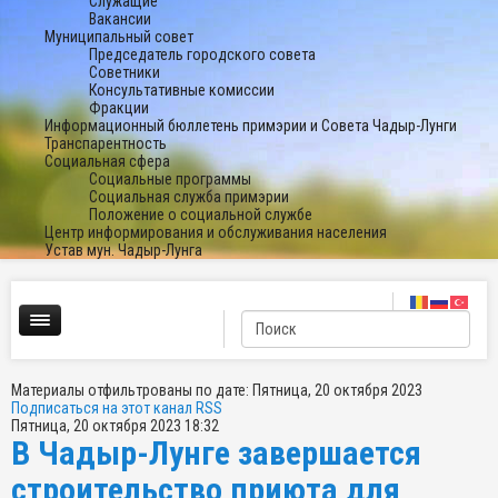
Служащие
Вакансии
Муниципальный совет
Председатель городского совета
Советники
Консультативные комиссии
Фракции
Информационный бюллетень примэрии и Совета Чадыр-Лунги
Транспарентность
Социальная сфера
Социальные программы
Социальная служба примэрии
Положение о социальной службе
Центр информирования и обслуживания населения
Устав мун. Чадыр-Лунга
Материалы отфильтрованы по дате: Пятница, 20 октября 2023
Подписаться на этот канал RSS
Пятница, 20 октября 2023 18:32
В Чадыр-Лунге завершается
строительство приюта для