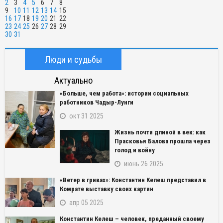
2
3
4
5
6
7
8
9
10
11
12
13
14
15
16
17
18
19
20
21
22
23
24
25
26
27
28
29
30
31
Люди и судьбы
Актуально
«Больше, чем работа»: истории социальных
работников Чадыр-Лунги
окт 31 2025
Жизнь почти длиной в век: как
Прасковья Балова прошла через
голод и войну
июнь 26 2025
«Ветер в гривах»: Константин Келеш представил в
Комрате выставку своих картин
апр 05 2025
Константин Келеш – человек, преданный своему