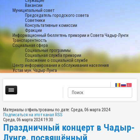
Служащие
Вакансии
Муниципальный совет
Председатель городского совета
Советники
Консультативные комиссии
Фракции
Информационный бюллетень примэрии и Совета Чадыр-Лунги
Транспарентность
Социальная сфера
Социальные программы
Социальная служба примэрии
Положение о социальной службе
Центр информирования и обслуживания населения
Устав мун. Чадыр-Лунга
Материалы отфильтрованы по дате: Среда, 06 марта 2024
Подписаться на этот канал RSS
Среда, 06 марта 2024 19:30
Праздничный концерт в Чадыр-
Лунге, посвящённый