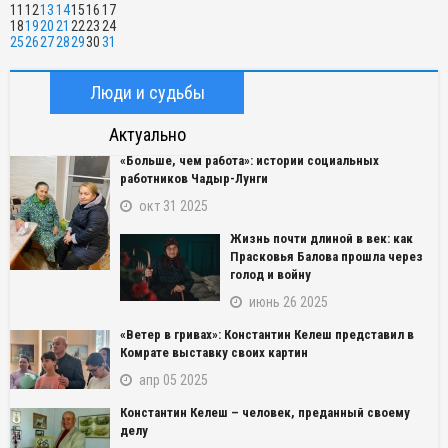
11
12
13
14
15
16
17
18
19
20
21
22
23
24
25
26
27
28
29
30
31
Люди и судьбы
Актуально
«Больше, чем работа»: истории социальных
работников Чадыр-Лунги
окт 31 2025
Жизнь почти длиной в век: как
Прасковья Балова прошла через
голод и войну
июнь 26 2025
«Ветер в гривах»: Константин Келеш представил в
Комрате выставку своих картин
апр 05 2025
Константин Келеш – человек, преданный своему
делу