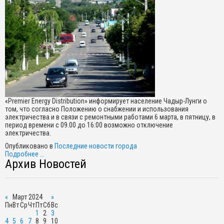
«Premier Energy Distribution» информирует население Чадыр-Лунги о
том, что согласно Положению о снабжении и использования
электричества и в связи с ремонтными работами 6 марта, в пятницу, в
период времени с 09.00 до 16:00 возможно отключение
электричества.
Опубликовано в
Последние новости города
Подробнее ...
Архив Новостей
«
Март 2024
»
Пн
Вт
Ср
Чт
Пт
Сб
Вс
1
2
3
4
5
6
7
8
9
10