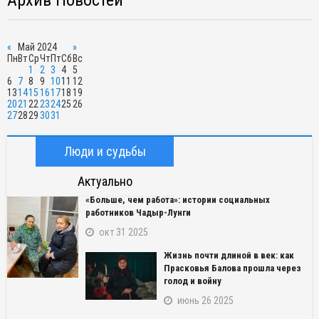
«
Май 2024
»
Пн
Вт
Ср
Чт
Пт
Сб
Вс
1
2
3
4
5
6
7
8
9
10
11
12
13
14
15
16
17
18
19
20
21
22
23
24
25
26
27
28
29
30
31
Люди и судьбы
Актуально
«Больше, чем работа»: истории социальных
работников Чадыр-Лунги
окт 31 2025
Жизнь почти длиной в век: как
Прасковья Балова прошла через
голод и войну
июнь 26 2025