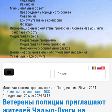
Служащие
Вакансии
Муниципальный совет
Председатель городского совета
Советники
Консультативные комиссии
Фракции
Информационный бюллетень примэрии и Совета Чадыр-Лунги
Транспарентность
Социальная сфера
Социальные программы
Социальная служба примэрии
Положение о социальной службе
Центр информирования и обслуживания населения
Устав мун. Чадыр-Лунга
Материалы отфильтрованы по дате: Понедельник, 20 мая 2024
Подписаться на этот канал RSS
Понедельник, 20 мая 2024 23:16
Ветераны полиции приглашают
жителей Чадыр-Лунги на