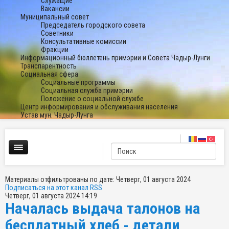
Служащие
Вакансии
Муниципальный совет
Председатель городского совета
Советники
Консультативные комиссии
Фракции
Информационный бюллетень примэрии и Совета Чадыр-Лунги
Транспарентность
Социальная сфера
Социальные программы
Социальная служба примэрии
Положение о социальной службе
Центр информирования и обслуживания населения
Устав мун. Чадыр-Лунга
Материалы отфильтрованы по дате: Четверг, 01 августа 2024
Подписаться на этот канал RSS
Четверг, 01 августа 2024 14:19
Началась выдача талонов на
бесплатный хлеб - детали