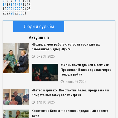
5
6
7
8
9
10
11
12
13
14
15
16
17
18
19
20
21
22
23
24
25
26
27
28
29
30
31
Люди и судьбы
Актуально
«Больше, чем работа»: истории социальных
работников Чадыр-Лунги
окт 31 2025
Жизнь почти длиной в век: как
Прасковья Балова прошла через
голод и войну
июнь 26 2025
«Ветер в гривах»: Константин Келеш представил в
Комрате выставку своих картин
апр 05 2025
Константин Келеш – человек, преданный своему
делу