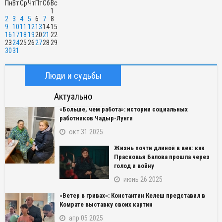
Пн
Вт
Ср
Чт
Пт
Сб
Вс
1
2
3
4
5
6
7
8
9
10
11
12
13
14
15
16
17
18
19
20
21
22
23
24
25
26
27
28
29
30
31
Люди и судьбы
Актуально
«Больше, чем работа»: истории социальных
работников Чадыр-Лунги
окт 31 2025
Жизнь почти длиной в век: как
Прасковья Балова прошла через
голод и войну
июнь 26 2025
«Ветер в гривах»: Константин Келеш представил в
Комрате выставку своих картин
апр 05 2025