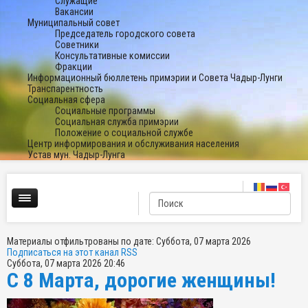
Служащие
Вакансии
Муниципальный совет
Председатель городского совета
Советники
Консультативные комиссии
Фракции
Информационный бюллетень примэрии и Совета Чадыр-Лунги
Транспарентность
Социальная сфера
Социальные программы
Социальная служба примэрии
Положение о социальной службе
Центр информирования и обслуживания населения
Устав мун. Чадыр-Лунга
Материалы отфильтрованы по дате: Суббота, 07 марта 2026
Подписаться на этот канал RSS
Суббота, 07 марта 2026 20:46
С 8 Марта, дорогие женщины!