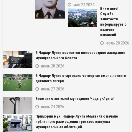
мая 24 2024
Внимание!
Служба
занятости
информирует о
наличии
вакансий
июль 28 2026
В Чадыр-Лунге состоится внеочередное заседание
муниципального Совета
июль 28 2026
В Чадыр-Лунге стартовала четвертая смена летнего
дневного лагеря
июль 27 2026
NAME_SOCIAL_FACEBOOK
Вниманию жителей муниципия Чадыр-Лунга!
NAME_SOCIAL_GOOGLE
июль 24 2026
Примэрия мун. Чадыр-Лунга объявила о начале
NAME_SOCIAL_TWITTER
публичного размещения третьего выпуска
муниципальных облигаций