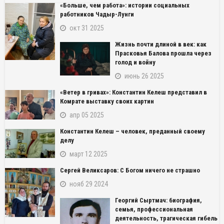
«Больше, чем работа»: истории социальных
работников Чадыр-Лунги
окт 31 2025
Жизнь почти длиной в век: как
Прасковья Балова прошла через
голод и войну
июнь 26 2025
«Ветер в гривах»: Константин Келеш представил в
Комрате выставку своих картин
апр 05 2025
Константин Келеш – человек, преданный своему
делу
март 12 2025
Сергей Великсаров: С Богом ничего не страшно
нояб 29 2024
Георгий Сыртмач: биография,
семья, профессиональная
деятельность, трагическая гибель