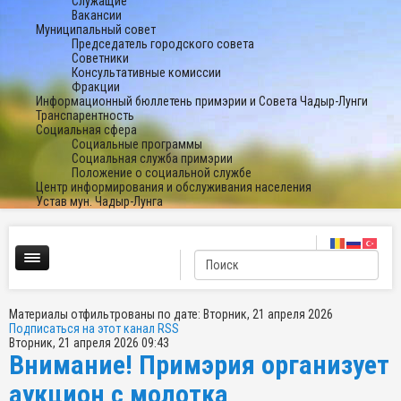
Служащие
Вакансии
Муниципальный совет
Председатель городского совета
Советники
Консультативные комиссии
Фракции
Информационный бюллетень примэрии и Совета Чадыр-Лунги
Транспарентность
Социальная сфера
Социальные программы
Социальная служба примэрии
Положение о социальной службе
Центр информирования и обслуживания населения
Устав мун. Чадыр-Лунга
Материалы отфильтрованы по дате: Вторник, 21 апреля 2026
Подписаться на этот канал RSS
Вторник, 21 апреля 2026 09:43
Внимание! Примэрия организует
аукцион с молотка