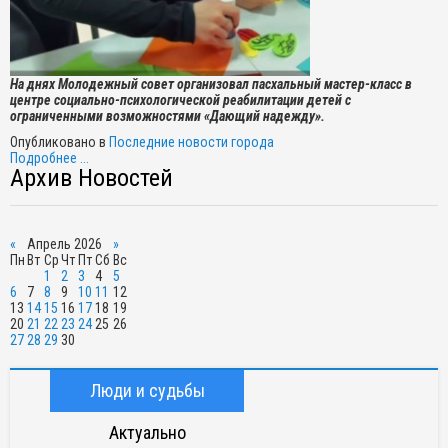
На днях Молодежный совет организовал пасхальный мастер-класс в
центре социально-психологической реабилитации детей с
ограниченными возможностями «Дающий надежду».
Опубликовано в
Последние новости города
Подробнее ...
Архив Новостей
«
Апрель 2026
»
Пн
Вт
Ср
Чт
Пт
Сб
Вс
1
2
3
4
5
6
7
8
9
10
11
12
13
14
15
16
17
18
19
20
21
22
23
24
25
26
27
28
29
30
Люди и судьбы
Актуально