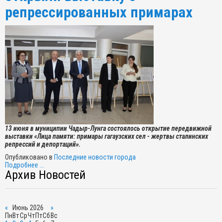
репрессированных примарах
13 июня в муниципии Чадыр-Лунга состоялось открытие передвижной
выставки «Лица памяти: примары гагаузских сел - жертвы сталинских
репрессий и депортаций».
Опубликовано в
Последние новости города
Подробнее ...
Архив Новостей
«
Июнь 2026
»
Пн
Вт
Ср
Чт
Пт
Сб
Вс