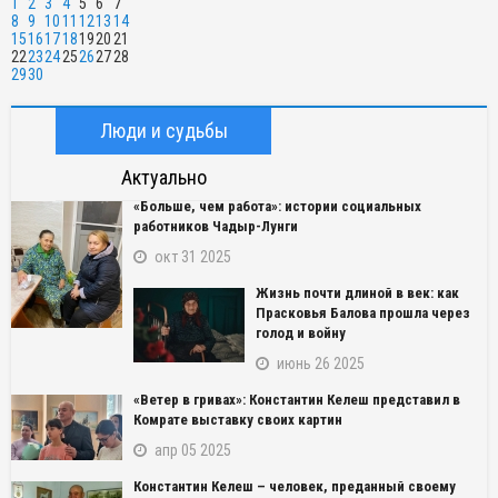
1
2
3
4
5
6
7
8
9
10
11
12
13
14
15
16
17
18
19
20
21
22
23
24
25
26
27
28
29
30
Люди и судьбы
Актуально
«Больше, чем работа»: истории социальных
работников Чадыр-Лунги
окт 31 2025
Жизнь почти длиной в век: как
Прасковья Балова прошла через
голод и войну
июнь 26 2025
«Ветер в гривах»: Константин Келеш представил в
Комрате выставку своих картин
апр 05 2025
Константин Келеш – человек, преданный своему