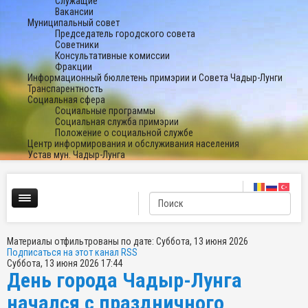
Служащие
Вакансии
Муниципальный совет
Председатель городского совета
Советники
Консультативные комиссии
Фракции
Информационный бюллетень примэрии и Совета Чадыр-Лунги
Транспарентность
Социальная сфера
Социальные программы
Социальная служба примэрии
Положение о социальной службе
Центр информирования и обслуживания населения
Устав мун. Чадыр-Лунга
Материалы отфильтрованы по дате: Суббота, 13 июня 2026
Подписаться на этот канал RSS
Суббота, 13 июня 2026 17:44
День города Чадыр-Лунга
начался с праздничного