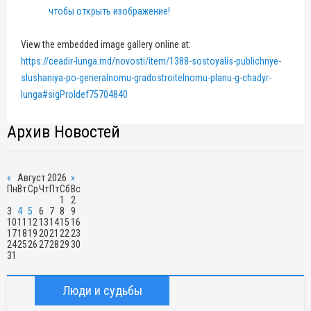
чтобы открыть изображение!
View the embedded image gallery online at:
https://ceadir-lunga.md/novosti/item/1388-sostoyalis-publichnye-
slushaniya-po-generalnomu-gradostroitelnomu-planu-g-chadyr-
lunga#sigProIdef75704840
Архив Новостей
«
Август 2026
»
Пн
Вт
Ср
Чт
Пт
Сб
Вс
1
2
3
4
5
6
7
8
9
10
11
12
13
14
15
16
17
18
19
20
21
22
23
24
25
26
27
28
29
30
31
Люди и судьбы