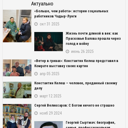
Актуально
«Больше, чем работа»: истории социальных
работников Чадыр-Лунги
окт 31 2025
Жизнь почти длиной в век: как
Прасковья Балова прошла через
голод и войну
июнь 26 2025
«Ветер в гривах»: Константин Келеш представил в
Комрате выставку своих картин
апр 05 2025
Константин Келеш – человек, преданный своему
делу
март 12 2025
Сергей Великсаров: С Богом ничего не страшно
нояб 29 2024
Георгий Сыртмач: биография,
семья, профессиональная