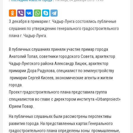
/
Последние новости города
/
Пятница, 04 декабря 2015 19:49
3 декабря в примарии г. Чадыр-Лунга состоялись публичные
слушания по утверждению генерального градостроительного
плана г. Чадыр-Лунга.
В публичных слушаниях приняли участие примар города
Анатолий Топал, советники городского Совета, архитектор
Чадыр-Лунгского района Александр Хицюк, архитектор
примарии Дора Радулова, специалист по землеустройству
примарии Сергей Кисеев, экономические агенты и жители
города.
Проект градостроительного плана представила группа
специалистов во главе с директором института «Urbanproiect»
Юрием Повар.
На публичных слушаньях были рассмотрены перспективы
развития города. На представленных картах Генерального
градостроительного плана определены зоны: промышленные,