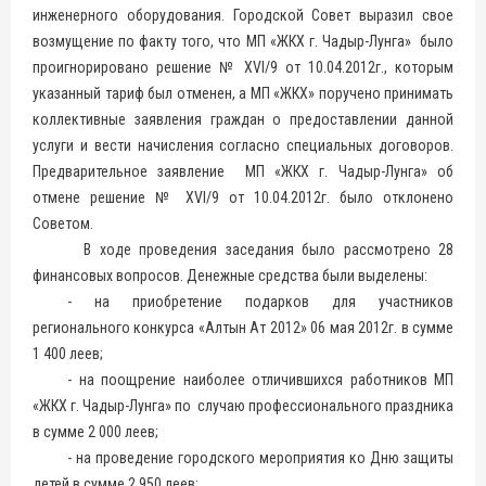
инженерного оборудования. Городской Совет выразил свое
возмущение по факту того, что МП «ЖКХ г. Чадыр-Лунга» было
проигнорировано решение № XVI/9 от 10.04.2012г., которым
указанный тариф был отменен, а МП «ЖКХ» поручено принимать
коллективные заявления граждан о предоставлении данной
услуги и вести начисления согласно специальных договоров.
Предварительное заявление МП «ЖКХ г. Чадыр-Лунга» об
отмене решение № XVI/9 от 10.04.2012г. было отклонено
Советом.
В ходе проведения заседания было рассмотрено 28
финансовых вопросов. Денежные средства были выделены:
- на приобретение подарков для участников
регионального конкурса «Алтын Ат 2012» 06 мая 2012г. в сумме
1 400 леев;
- на поощрение наиболее отличившихся работников МП
«ЖКХ г. Чадыр-Лунга» по случаю профессионального праздника
в сумме 2 000 леев;
- на проведение городского мероприятия ко Дню защиты
детей в сумме 2 950 леев;