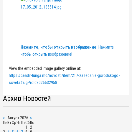
Нажмите, чтобы открыть изображение!
Нажмите,
чтобы открыть изображение!
View the embedded image gallery online at:
https://ceadir-lunga.md/novosti/item/217-zasedanie-gorodskogo-
soveta#sigProId8d26632958
Архив Новостей
«
Август 2026
»
Пн
Вт
Ср
Чт
Пт
Сб
Вс
1
2
3
4
5
6
7
8
9