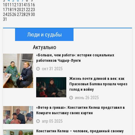
10
11
12
13
14
15
16
17
18
19
20
21
22
23
24
25
26
27
28
29
30
31
Люди и судьбы
Актуально
«Больше, чем работа»: истории социальных
работников Чадыр-Лунги
окт 31 2025
Жизнь почти длиной в век: как
Прасковья Балова прошла через
голод и войну
июнь 26 2025
«Ветер в гривах»: Константин Келеш представил в
Комрате выставку своих картин
апр 05 2025
Константин Келеш – человек, преданный своему