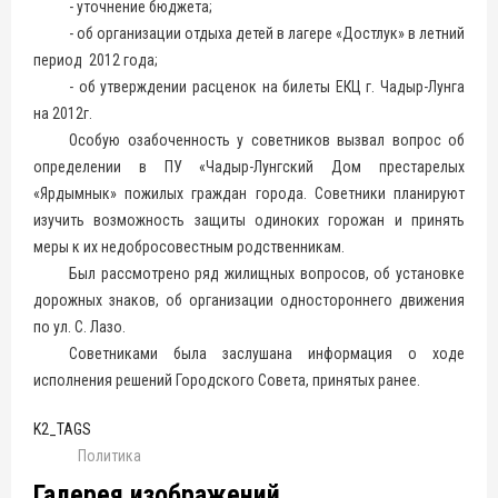
- уточнение бюджета;
- об организации отдыха детей в лагере «Достлук» в летний
период 2012 года;
- об утверждении расценок на билеты ЕКЦ г. Чадыр-Лунга
на 2012г.
Особую озабоченность у советников вызвал вопрос об
определении в ПУ «Чадыр-Лунгский Дом престарелых
«Ярдымнык» пожилых граждан города. Советники планируют
изучить возможность защиты одиноких горожан и принять
меры к их недобросовестным родственникам.
Был рассмотрено ряд жилищных вопросов, об установке
дорожных знаков, об организации одностороннего движения
по ул. С. Лазо.
Советниками была заслушана информация о ходе
исполнения решений Городского Совета, принятых ранее.
K2_TAGS
Политика
Галерея изображений