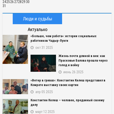
24
25
26
27
28
29
30
31
Люди и судьбы
Актуально
«Больше, чем работа»: истории социальных
работников Чадыр-Лунги
окт 31 2025
Жизнь почти длиной в век: как
Прасковья Балова прошла через
голод и войну
июнь 26 2025
«Ветер в гривах»: Константин Келеш представил в
Комрате выставку своих картин
апр 05 2025
Константин Келеш – человек, преданный своему
делу
март 12 2025