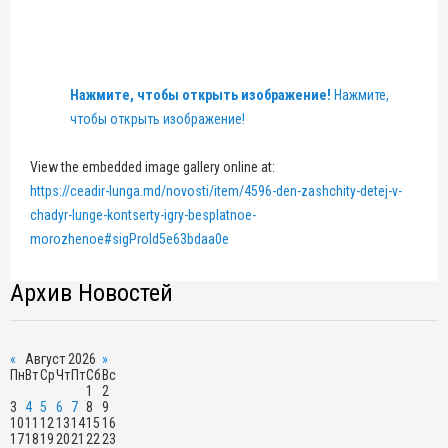
Нажмите, чтобы открыть изображение!
Нажмите,
чтобы открыть изображение!
View the embedded image gallery online at:
https://ceadir-lunga.md/novosti/item/4596-den-zashchity-detej-v-
chadyr-lunge-kontserty-igry-besplatnoe-
morozhenoe#sigProId5e63bdaa0e
Архив Новостей
«
Август 2026
»
Пн
Вт
Ср
Чт
Пт
Сб
Вс
1
2
3
4
5
6
7
8
9
10
11
12
13
14
15
16
17
18
19
20
21
22
23