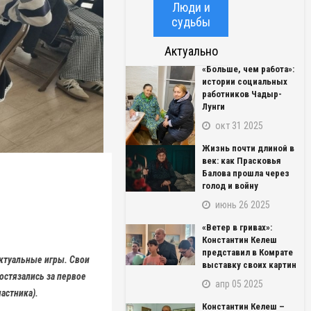
Люди и
судьбы
Актуально
«Больше, чем работа»:
истории социальных
работников Чадыр-
Лунги
окт 31 2025
Жизнь почти длиной в
век: как Прасковья
Балова прошла через
голод и войну
июнь 26 2025
«Ветер в гривах»:
Константин Келеш
представил в Комрате
ектуальные игры. Свои
выставку своих картин
остязались за первое
апр 05 2025
астника).
Константин Келеш –