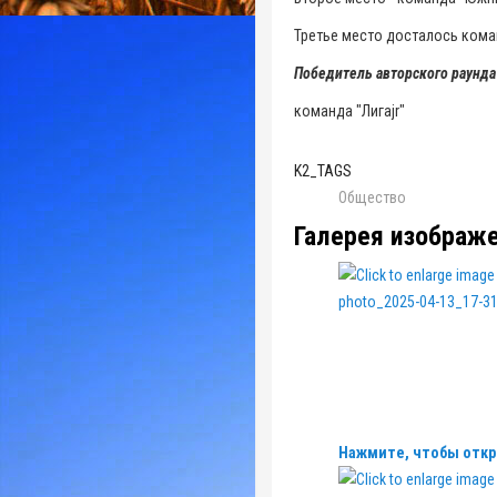
Третье место досталось команд
Победитель авторского раунда
команда "Лигаjr"
K2_TAGS
Общество
Галерея изображ
Нажмите, чтобы откр