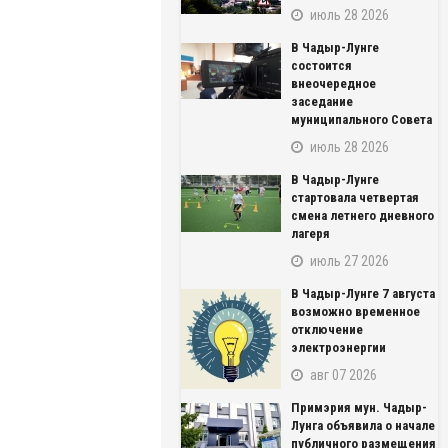
июль 28 2026
В Чадыр-Лунге
состоится
внеочередное
заседание
муниципального Совета
июль 28 2026
В Чадыр-Лунге
стартовала четвертая
смена летнего дневного
лагеря
июль 27 2026
В Чадыр-Лунге 7 августа
возможно временное
отключение
электроэнергии
авг 07 2026
Примэрия мун. Чадыр-
Лунга объявила о начале
публичного размещения