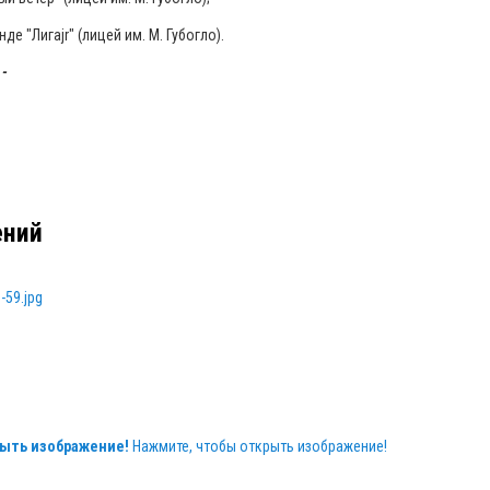
е "Лигаjr" (лицей им. М. Губогло).
 -
ений
ыть изображение!
Нажмите, чтобы открыть изображение!