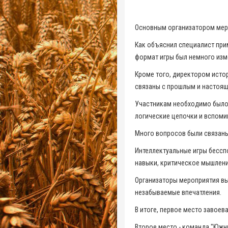
Основным организатором мер
Как объяснил специалист при
формат игры был немного изме
Кроме того, директором исто
связаны с прошлым и настоящ
Участникам необходимо было 
логические цепочки и вспоми
Много вопросов были связаны
Интеллектуальные игры бессп
навыки, критическое мышлен
Организаторы мероприятия вы
незабываемые впечатления.
В итоге, первое место завоев
Второе место - команда "Южный