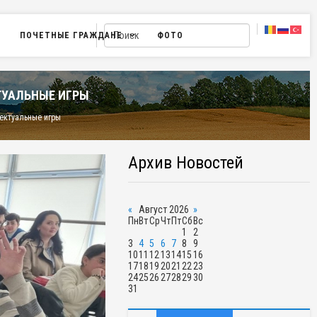
ПОЧЕТНЫЕ ГРАЖДАНЕ
ФОТО
ТУАЛЬНЫЕ ИГРЫ
ектуальные игры
Архив Новостей
«
Август 2026
»
Пн
Вт
Ср
Чт
Пт
Сб
Вс
1
2
3
4
5
6
7
8
9
10
11
12
13
14
15
16
17
18
19
20
21
22
23
24
25
26
27
28
29
30
31