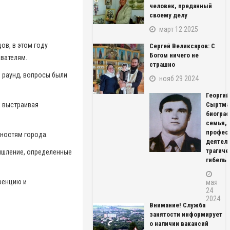
человек, преданный
своему делу
март 12 2025
ов, в этом году
Сергей Великсаров: С
Богом ничего не
авателям.
страшно
 раунд, вопросы были
нояб 29 2024
Георгий
, выстраивая
Сыртма
биограф
семья,
профес
чностям города.
деятель
трагиче
ышление, определенные
гибель
ренцию и
мая
24
2024
Внимание! Служба
занятости информирует
о наличии вакансий