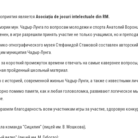
оприятия является
Asociația de jocuri intelectuale din RM.
мэрии мун. Чадыр-Лунга по вопросам молодежи и спорта Анатолий Воронц
нен, в игре разрешили принять участие не только учащимся, но и препод
рико-этнографического музея Стефанидой Стамовой составлен авторский
им муниципия Чадыр-Лунга.
за короткий промежуток времени отвечать на самые каверзнее вопросы
ная пройденный школьный материал.
 с историей, современной жизнью Чадыр-Лунги, а также с известными ли
орно помимо памяти, как и любая головоломка, развивают логическое м
ие.
разили благодарность всем участникам игры за участие, здоровую конку
ала команда "Сицилия" (лицей им. В. Мошкова);
 ветер" (лицей им. М. Губогло);