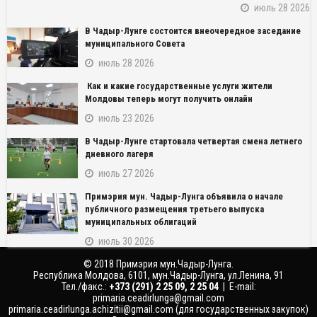
июль 28 2026
В Чадыр-Лунге состоится внеочередное заседание
муниципального Совета
июль 28 2026
Как и какие государственные услуги жители
Молдовы теперь могут получить онлайн
июль 23 2026
NAME_SOCIAL_FACEBOOK
В Чадыр-Лунге стартовала четвертая смена летнего
дневного лагеря
NAME_SOCIAL_GOOGLE
июль 27 2026
Примэрия мун. Чадыр-Лунга объявила о начале
NAME_SOCIAL_TWITTER
публичного размещения третьего выпуска
муниципальных облигаций
NAME_SOCIAL_LINKEDIN
июль 30 2026
© 2018 Примэрия мун.Чадыр-Лунга.
NAME_SOCIAL_PINTEREST
Республика Молдова, 6101, мун.Чадыр-Лунга, ул.Ленина, 91
Тел./факс.:
‎+373 (291) 2 25 09, 2 25 04
| E-mail:
primaria.ceadirlunga@gmail.com
primaria.ceadirlunga.achizitii@gmail.com
(для государственных закупок)