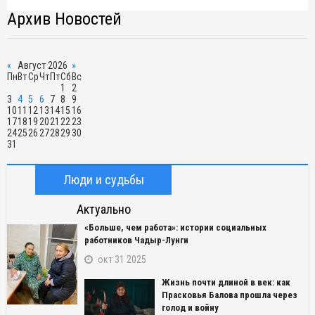
Архив Новостей
«
Август 2026
»
Пн
Вт
Ср
Чт
Пт
Сб
Вс
1
2
3
4
5
6
7
8
9
10
11
12
13
14
15
16
17
18
19
20
21
22
23
24
25
26
27
28
29
30
31
Люди и судьбы
Актуально
«Больше, чем работа»: истории социальных
работников Чадыр-Лунги
окт 31 2025
Жизнь почти длиной в век: как
Прасковья Балова прошла через
голод и войну