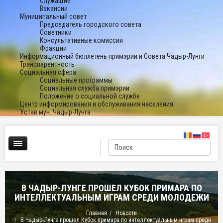
Служащие
Вакансии
Муниципальный совет
Председатель городского совета
Советники
Консультативные комиссии
Фракции
Информационный бюллетень примэрии и Совета Чадыр-Лунги
Транспарентность
Социальная сфера
Социальные программы
Социальная служба примэрии
Положение о социальной службе
Центр информирования и обслуживания населения
Устав мун. Чадыр-Лунга
В ЧАДЫР-ЛУНГЕ ПРОШЕЛ КУБОК ПРИМАРА ПО
ИНТЕЛЛЕКТУАЛЬНЫМ ИГРАМ СРЕДИ МОЛОДЕЖИ
Главная
Новости
В Чадыр-Лунге прошел Кубок примара по интеллектуальным играм среди