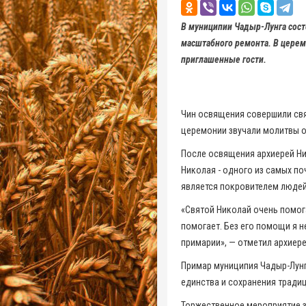
В муниципии Чадыр-Лунга сос
масштабного ремонта. В церем
приглашенные гости.
Чин освящения совершили свя
церемонии звучали молитвы о 
После освящения архиерей Ни
Николая - одного из самых п
является покровителем люде
«Святой Николай очень помога
помогает. Без его помощи я н
примарии», — отметил архиере
Примар муниципия Чадыр-Лунг
единства и сохранения традиц
Торжественное мероприятие з