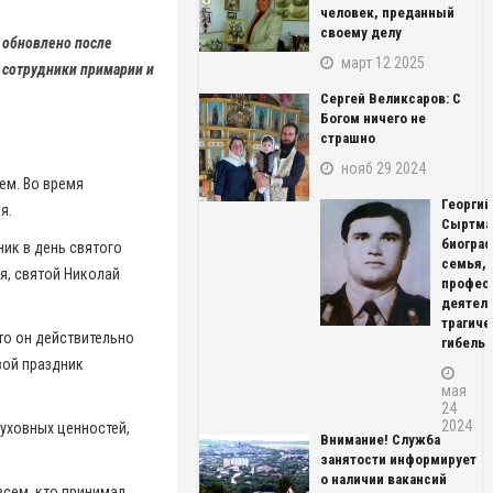
человек, преданный
своему делу
 обновлено после
март 12 2025
 сотрудники примарии и
Сергей Великсаров: С
Богом ничего не
страшно
нояб 29 2024
ем. Во время
Георгий
я.
Сыртма
биограф
ик в день святого
семья,
я, святой Николай
профес
деятель
трагиче
что он действительно
гибель
вой праздник
мая
24
2024
уховных ценностей,
Внимание! Служба
занятости информирует
о наличии вакансий
сем, кто принимал