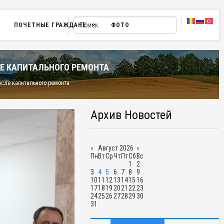
ПОЧЕТНЫЕ ГРАЖДАНЕ
ФОТО
Е КАПИТАЛЬНОГО РЕМОНТА
осле капитального ремонта
Архив Новостей
«
Август 2026
»
Пн
Вт
Ср
Чт
Пт
Сб
Вс
1
2
3
4
5
6
7
8
9
10
11
12
13
14
15
16
17
18
19
20
21
22
23
24
25
26
27
28
29
30
31