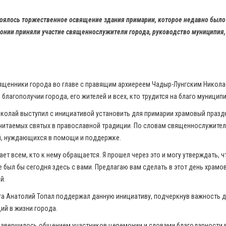
тоялось торжественное освящение здания примарии, которое недавно было
онии приняли участие священнослужители города, руководство муниципия,
щенники города во главе с правящим архиереем Чадыр-Лунгским Никола
благополучии города, его жителей и всех, кто трудится на благо муниципи
колай выступил с инициативой установить для примарии храмовый праздн
очитаемых святых в православной традиции. По словам священнослужител
й, нуждающихся в помощи и поддержке.
ет всем, кто к нему обращается. Я прошел через это и могу утверждать, 
е был бы сегодня здесь с вами. Предлагаю вам сделать в этот день храмо
й.
а Анатолий Топал поддержал данную инициативу, подчеркнув важность д
ий в жизни города.
авершилось общением участников церемонии и словами благодарности в