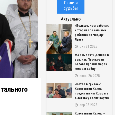
Люди и
судьбы
Актуально
«Больше, чем работа»:
истории социальных
работников Чадыр-
Лунги
окт 31 2025
Жизнь почти длиной в
век: как Прасковья
Балова прошла через
голод и войну
июнь 26 2025
«Ветер в гривах»:
итального
Константин Келеш
представил в Комрате
выставку своих картин
апр 05 2025
Константин Келеш –