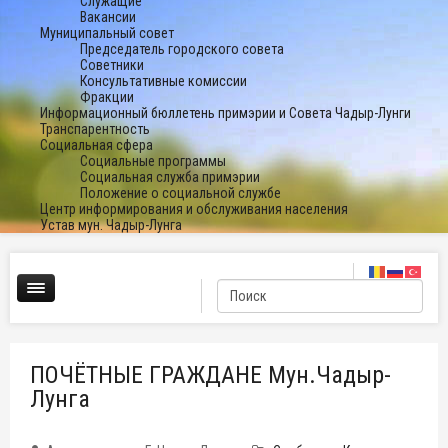
Служащие
Вакансии
Муниципальный совет
Председатель городского совета
Советники
Консультативные комиссии
Фракции
Информационный бюллетень примэрии и Совета Чадыр-Лунги
Транспарентность
Социальная сфера
Социальные программы
Социальная служба примэрии
Положение о социальной службе
Центр информирования и обслуживания населения
Устав мун. Чадыр-Лунга
ПОЧЁТНЫЕ ГРАЖДАНЕ Мун.Чадыр-
Лунга