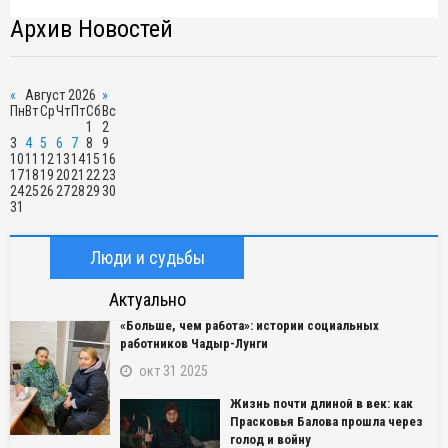
Архив Новостей
«
Август 2026
»
Пн
Вт
Ср
Чт
Пт
Сб
Вс
1
2
3
4
5
6
7
8
9
10
11
12
13
14
15
16
17
18
19
20
21
22
23
24
25
26
27
28
29
30
31
Люди и судьбы
Актуально
«Больше, чем работа»: истории социальных
работников Чадыр-Лунги
окт 31 2025
Жизнь почти длиной в век: как
Прасковья Балова прошла через
голод и войну