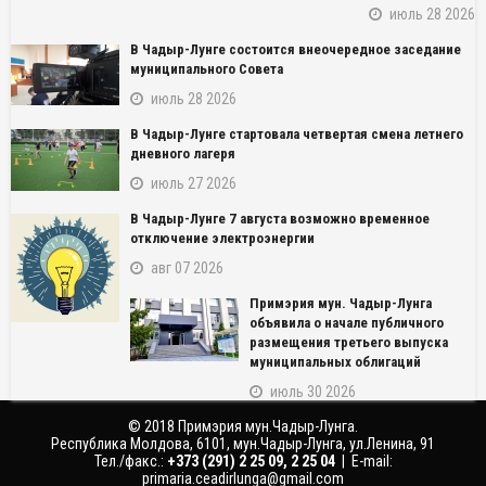
июль 28 2026
В Чадыр-Лунге состоится внеочередное заседание
муниципального Совета
июль 28 2026
В Чадыр-Лунге стартовала четвертая смена летнего
дневного лагеря
июль 27 2026
В Чадыр-Лунге 7 августа возможно временное
NAME_SOCIAL_FACEBOOK
отключение электроэнергии
авг 07 2026
NAME_SOCIAL_GOOGLE
Примэрия мун. Чадыр-Лунга
объявила о начале публичного
NAME_SOCIAL_TWITTER
размещения третьего выпуска
муниципальных облигаций
NAME_SOCIAL_LINKEDIN
июль 30 2026
© 2018 Примэрия мун.Чадыр-Лунга.
NAME_SOCIAL_PINTEREST
Республика Молдова, 6101, мун.Чадыр-Лунга, ул.Ленина, 91
Тел./факс.:
‎+373 (291) 2 25 09, 2 25 04
| E-mail:
primaria.ceadirlunga@gmail.com