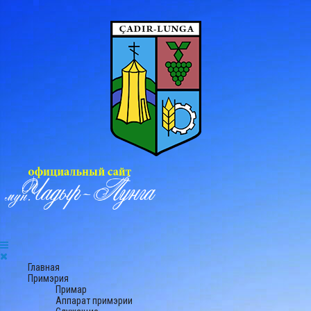
Главная
Примэрия
Примар
Аппарат примэрии