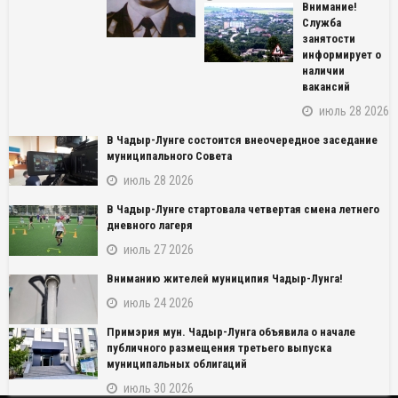
Внимание!
Служба
занятости
информирует о
наличии
вакансий
июль 28 2026
В Чадыр-Лунге состоится внеочередное заседание
муниципального Совета
июль 28 2026
В Чадыр-Лунге стартовала четвертая смена летнего
дневного лагеря
июль 27 2026
NAME_SOCIAL_FACEBOOK
Вниманию жителей муниципия Чадыр-Лунга!
NAME_SOCIAL_GOOGLE
июль 24 2026
Примэрия мун. Чадыр-Лунга объявила о начале
NAME_SOCIAL_TWITTER
публичного размещения третьего выпуска
муниципальных облигаций
NAME_SOCIAL_LINKEDIN
июль 30 2026