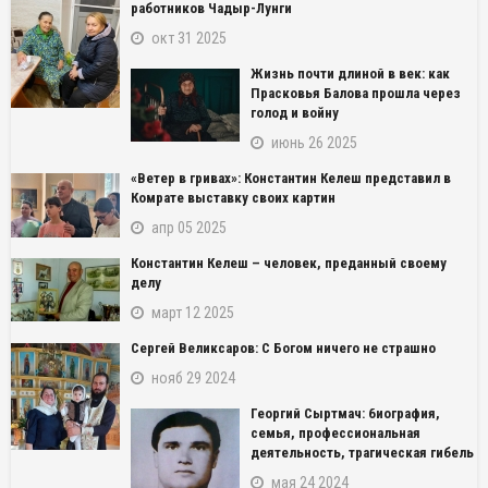
работников Чадыр-Лунги
окт 31 2025
Жизнь почти длиной в век: как
Прасковья Балова прошла через
голод и войну
июнь 26 2025
«Ветер в гривах»: Константин Келеш представил в
Комрате выставку своих картин
апр 05 2025
Константин Келеш – человек, преданный своему
делу
март 12 2025
Сергей Великсаров: С Богом ничего не страшно
нояб 29 2024
Георгий Сыртмач: биография,
семья, профессиональная
деятельность, трагическая гибель
мая 24 2024