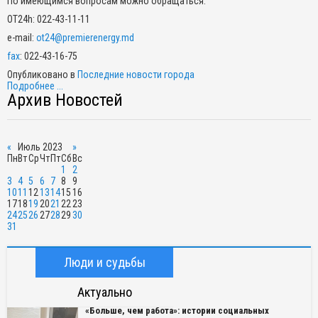
По имеющимся вопросам можно обращаться:
OT24h: 022-43-11-11
e-mail:
ot24@premierenergy.md
fax
: 022-43-16-75
Опубликовано в
Последние новости города
Подробнее ...
Архив Новостей
«
Июль 2023
»
Пн
Вт
Ср
Чт
Пт
Сб
Вс
1
2
3
4
5
6
7
8
9
10
11
12
13
14
15
16
17
18
19
20
21
22
23
24
25
26
27
28
29
30
31
Люди и судьбы
Актуально
«Больше, чем работа»: истории социальных