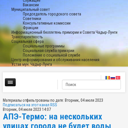
Служащие
Вакансии
Муниципальный совет
Председатель городского совета
Советники
Консультативные комиссии
Фракции
Информационный бюллетень примэрии и Совета Чадыр-Лунги
Транспарентность
Социальная сфера
Социальные программы
Социальная служба примэрии
Положение о социальной службе
Центр информирования и обслуживания населения
Устав мун. Чадыр-Лунга
Материалы отфильтрованы по дате: Вторник, 04 июля 2023
Подписаться на этот канал RSS
Вторник, 04 июля 2023 14:07
АПЭ-Термо: на нескольких
улицах города не будет воды