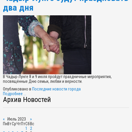
два дня
В Чадыр-Лунге 8 и 9 июля пройдут праздничные мероприятия,
посвящённые Дню семьи, любви и верности.
Опубликовано в
Последние новости города
Подробнее ...
Архив Новостей
«
Июль 2023
»
Пн
Вт
Ср
Чт
Пт
Сб
Вс
1
2