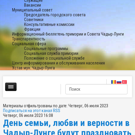
Служащие
Вакансии
Муниципальный совет
Председатель городского совета
Советники
Консультативные комиссии
Фракции
Информационный бюллетень примэрии и Совета Чадыр-Лунги
Транспарентность
Социальная сфера
Социальные программы
Социальная служба примэрии
Положение о социальной службе
Центр информирования и обслуживания населения
Устав мун. Чадыр-Лунга
Материалы отфильтрованы по дате: Четверг, 06 июля 2023
Подписаться на этот канал RSS
Четверг, 06 июля 2023 16:08
День семьи, любви и верности в
Чадыр-Лунге будут праздновать