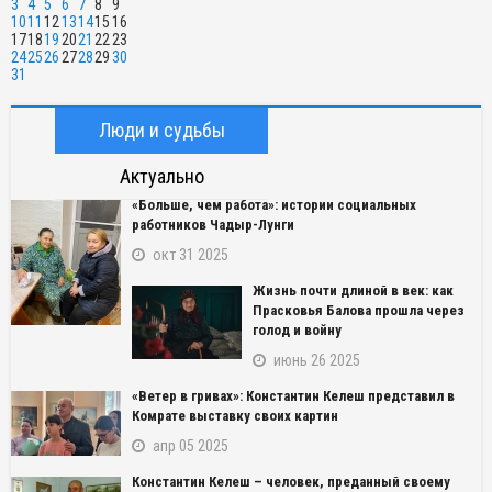
3
4
5
6
7
8
9
10
11
12
13
14
15
16
17
18
19
20
21
22
23
24
25
26
27
28
29
30
31
Люди и судьбы
Актуально
«Больше, чем работа»: истории социальных
работников Чадыр-Лунги
окт 31 2025
Жизнь почти длиной в век: как
Прасковья Балова прошла через
голод и войну
июнь 26 2025
«Ветер в гривах»: Константин Келеш представил в
Комрате выставку своих картин
апр 05 2025
Константин Келеш – человек, преданный своему