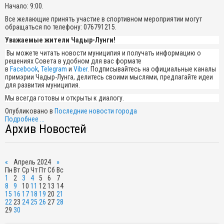
Начало: 9:00.
Все желающие принять участие в спортивном мероприятии могут
обращаться по телефону: 076791215.
Уважаемые жители Чадыр-Лунги!
Вы можете читать новости муниципия и получать информацию о
решениях Совета в удобном для вас формате
в
Facebook
,
Telegram
и
Viber
. Подписывайтесь на официальные каналы
примэрии Чадыр-Лунга, делитесь своими мыслями, предлагайте идеи
для развития муниципия.
Мы всегда готовы и открыты к диалогу.
Опубликовано в
Последние новости города
Подробнее ...
Архив Новостей
«
Апрель 2024
»
Пн
Вт
Ср
Чт
Пт
Сб
Вс
1
2
3
4
5
6
7
8
9
10
11
12
13
14
15
16
17
18
19
20
21
22
23
24
25
26
27
28
29
30