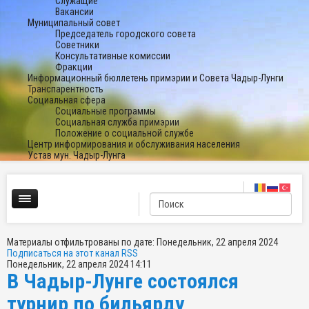
Служащие
Вакансии
Муниципальный совет
Председатель городского совета
Советники
Консультативные комиссии
Фракции
Информационный бюллетень примэрии и Совета Чадыр-Лунги
Транспарентность
Социальная сфера
Социальные программы
Социальная служба примэрии
Положение о социальной службе
Центр информирования и обслуживания населения
Устав мун. Чадыр-Лунга
Материалы отфильтрованы по дате: Понедельник, 22 апреля 2024
Подписаться на этот канал RSS
Понедельник, 22 апреля 2024 14:11
В Чадыр-Лунге состоялся
турнир по бильярду