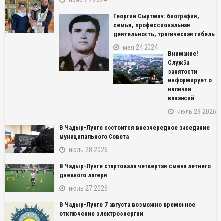
Георгий Сыртмач: биография,
семья, профессиональная
деятельность, трагическая гибель
мая 24 2024
Внимание!
Служба
занятости
информирует о
наличии
вакансий
июль 28 2026
В Чадыр-Лунге состоится внеочередное заседание
муниципального Совета
июль 28 2026
В Чадыр-Лунге стартовала четвертая смена летнего
дневного лагеря
июль 27 2026
В Чадыр-Лунге 7 августа возможно временное
NAME_SOCIAL_FACEBOOK
отключение электроэнергии