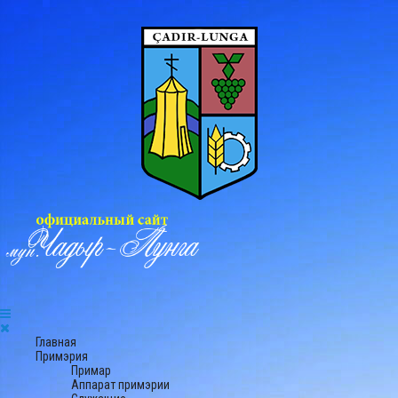
Главная
Примэрия
Примар
Аппарат примэрии