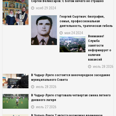
Сергей Великсаров: С Богом ничего не страшно
нояб 29 2024
Георгий Сыртмач: биография,
семья, профессиональная
деятельность, трагическая гибель
мая 24 2024
Внимание!
Служба
занятости
информирует о
наличии
вакансий
июль 28 2026
В Чадыр-Лунге состоится внеочередное заседание
муниципального Совета
июль 28 2026
В Чадыр-Лунге стартовала четвертая смена летнего
дневного лагеря
июль 27 2026
NAME_SOCIAL_FACEBOOK
В Чадыр-Лунге 7 августа возможно временное