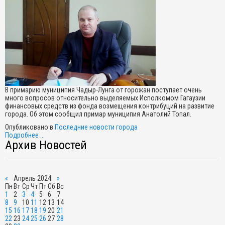
В примарию муниципия Чадыр-Лунга от горожан поступает очень
много вопросов относительно выделяемых Исполкомом Гагаузии
финансовых средств из фонда возмещения контрибуций на развитие
города. Об этом сообщил примар муниципия Анатолий Топал.
Опубликовано в
Последние новости города
Подробнее ...
Архив Новостей
«
Апрель 2024
»
Пн
Вт
Ср
Чт
Пт
Сб
Вс
1
2
3
4
5
6
7
8
9
10
11
12
13
14
15
16
17
18
19
20
21
22
23
24
25
26
27
28