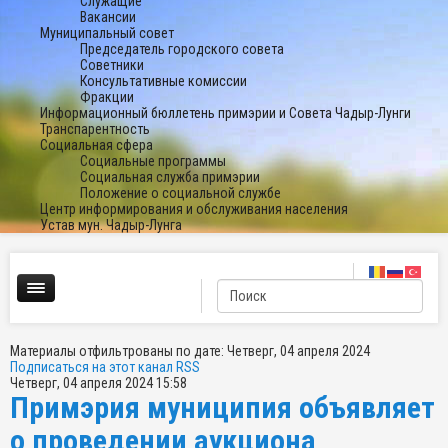
Служащие
Вакансии
Муниципальный совет
Председатель городского совета
Советники
Консультативные комиссии
Фракции
Информационный бюллетень примэрии и Совета Чадыр-Лунги
Транспарентность
Социальная сфера
Социальные программы
Социальная служба примэрии
Положение о социальной службе
Центр информирования и обслуживания населения
Устав мун. Чадыр-Лунга
Материалы отфильтрованы по дате: Четверг, 04 апреля 2024
Подписаться на этот канал RSS
Четверг, 04 апреля 2024 15:58
Примэрия муниципия объявляет
о проведении аукциона