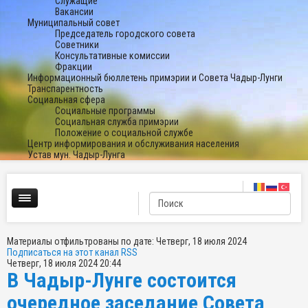
Служащие
Вакансии
Муниципальный совет
Председатель городского совета
Советники
Консультативные комиссии
Фракции
Информационный бюллетень примэрии и Совета Чадыр-Лунги
Транспарентность
Социальная сфера
Социальные программы
Социальная служба примэрии
Положение о социальной службе
Центр информирования и обслуживания населения
Устав мун. Чадыр-Лунга
Материалы отфильтрованы по дате: Четверг, 18 июля 2024
Подписаться на этот канал RSS
Четверг, 18 июля 2024 20:44
В Чадыр-Лунге состоится
очередное заседание Совета