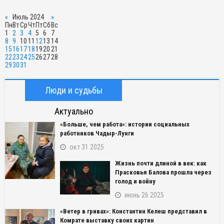
«
Июль 2024
»
Пн
Вт
Ср
Чт
Пт
Сб
Вс
1
2
3
4
5
6
7
8
9
10
11
12
13
14
15
16
17
18
19
20
21
22
23
24
25
26
27
28
29
30
31
Люди и судьбы
Актуально
«Больше, чем работа»: истории социальных
работников Чадыр-Лунги
окт 31 2025
Жизнь почти длиной в век: как
Прасковья Балова прошла через
голод и войну
июнь 26 2025
«Ветер в гривах»: Константин Келеш представил в
Комрате выставку своих картин