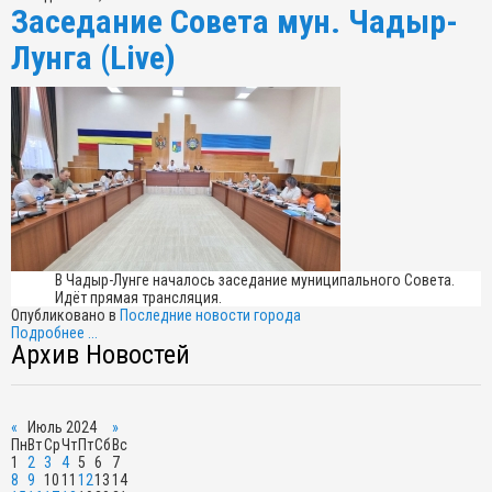
Заседание Совета мун. Чадыр-
Лунга (Live)
В Чадыр-Лунге началось заседание муниципального Совета.
Идёт прямая трансляция.
Опубликовано в
Последние новости города
Подробнее ...
Архив Новостей
«
Июль 2024
»
Пн
Вт
Ср
Чт
Пт
Сб
Вс
1
2
3
4
5
6
7
8
9
10
11
12
13
14