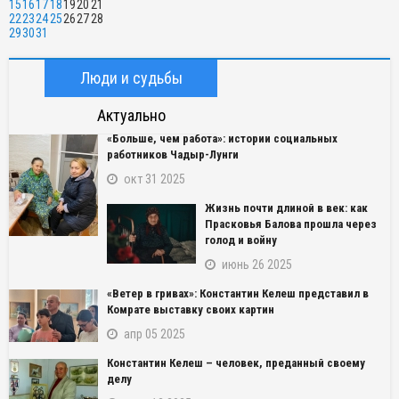
15
16
17
18
19
20
21
22
23
24
25
26
27
28
29
30
31
Люди и судьбы
Актуально
«Больше, чем работа»: истории социальных
работников Чадыр-Лунги
окт 31 2025
Жизнь почти длиной в век: как
Прасковья Балова прошла через
голод и войну
июнь 26 2025
«Ветер в гривах»: Константин Келеш представил в
Комрате выставку своих картин
апр 05 2025
Константин Келеш – человек, преданный своему
делу