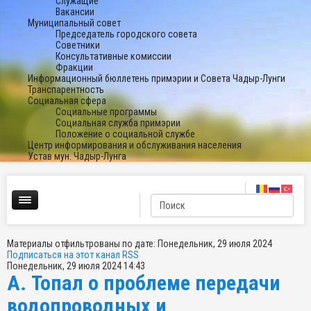
Служащие
Вакансии
Муниципальный совет
Председатель городского совета
Советники
Консультативные комиссии
Фракции
Информационный бюллетень примэрии и Совета Чадыр-Лунги
Транспарентность
Социальная сфера
Социальные программы
Социальная служба примэрии
Положение о социальной службе
Центр информирования и обслуживания населения
Устав мун. Чадыр-Лунга
Материалы отфильтрованы по дате: Понедельник, 29 июля 2024
Подписаться на этот канал RSS
Понедельник, 29 июля 2024 14:43
А. Топал о проблеме передачи
водопроводных и