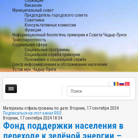
Служащие
Вакансии
Муниципальный совет
Председатель городского совета
Советники
Консультативные комиссии
Фракции
Информационный бюллетень примэрии и Совета Чадыр-Лунги
Транспарентность
Социальная сфера
Социальные программы
Социальная служба примэрии
Положение о социальной службе
Центр информирования и обслуживания населения
Устав мун. Чадыр-Лунга
Материалы отфильтрованы по дате: Вторник, 17 сентября 2024
Подписаться на этот канал RSS
Вторник, 17 сентября 2024 18:34
Фонд поддержки населения в
переходе к зелёной энергии –