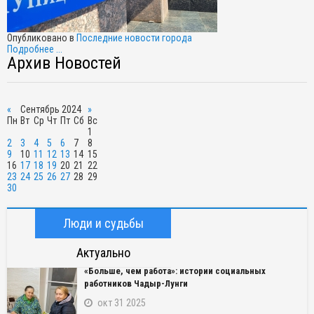
Опубликовано в
Последние новости города
Подробнее ...
Архив Новостей
«
Сентябрь 2024
»
Пн
Вт
Ср
Чт
Пт
Сб
Вс
1
2
3
4
5
6
7
8
9
10
11
12
13
14
15
16
17
18
19
20
21
22
23
24
25
26
27
28
29
30
Люди и судьбы
Актуально
«Больше, чем работа»: истории социальных
работников Чадыр-Лунги
окт 31 2025