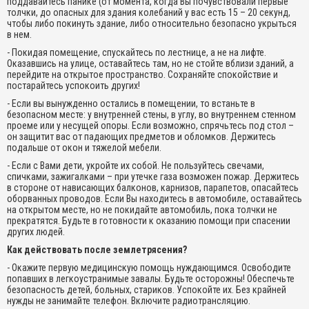
поддавайтесь панике (от момента, когда Вы почувствовали первые
толчки, до опасных для здания колебаний у вас есть 15 – 20 секунд,
чтобы либо покинуть здание, либо относительно безопасно укрыться
в нем.
- Покидая помещение, спускайтесь по лестнице, а не на лифте.
Оказавшись на улице, оставайтесь там, но не стойте вблизи зданий, а
перейдите на открытое пространство. Сохраняйте спокойствие и
постарайтесь успокоить других!
- Если вы вынужденно остались в помещении, то встаньте в
безопасном месте: у внутренней стены, в углу, во внутреннем стенном
проеме или у несущей опоры. Если возможно, спрячьтесь под стол –
он защитит вас от падающих предметов и обломков. Держитесь
подальше от окон и тяжелой мебели.
- Если с Вами дети, укройте их собой. Не пользуйтесь свечами,
спичками, зажигалками – при утечке газа возможен пожар. Держитесь
в стороне от нависающих балконов, карнизов, парапетов, опасайтесь
оборванных проводов. Если Вы находитесь в автомобиле, оставайтесь
на открытом месте, но не покидайте автомобиль, пока толчки не
прекратятся. Будьте в готовности к оказанию помощи при спасении
других людей.
Как действовать после землетрясения?
- Окажите первую медицинскую помощь нуждающимся. Освободите
попавших в легкоустранимые завалы. Будьте осторожны! Обеспечьте
безопасность детей, больных, стариков. Успокойте их. Без крайней
нужды не занимайте телефон. Включите радиотрансляцию.