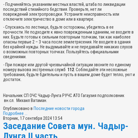
- Подчиняйтесь указаниям местных властей, штаба по ликвидации
последствий стихийного бедствия. Проверьте, нет ли
повреждений электропроводки. Устраните неисправность или
отключите электричество в доме или в квартире.
- Спускаясь по лестнице, будьте осторожны, убедитесь в ее
прочности. Не подходите к явно поврежденным зданиям, не входите в
них. Будьте готовы к сильным повторным толчкам, так как наиболее
опасны первые 2 – 3 часа после землетрясения. Не входите в здания
без крайней нужды. Не выдумывайте и не передавайте никаких слухов
о возможных повторных толчках. Пользуйтесь официальными
сведениями.
- При пожаре или другой чрезвычайной ситуации звоните по единому
номеру вызова экстренных служб
112
. Соблюдайте эти несложные
требования, будьте бдительны и пусть в вашем доме будет тепло, уют и
достаток.
Начальник СП ОЧС Чадыр-Лунга РУЧС АТО Гагаузия подполковник
вн.сл. Михаил Ватаман.
Опубликовано в
Последние новости города
Подробнее ...
Вторник, 17 сентября 2024 13:54
Заседание Совета мун. Чадыр-
Лунга II часть