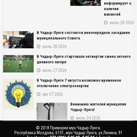
информирует о
наличии
вакансий
июль 28 2026
В Чадыр-Лунге состоится внеочередное заседание
муниципального Совета
июль 28 2026
В Чадыр-Лунге стартовала четвертая смена летнего
дневного лагеря
июль 27 2026
NAME_SOCIAL_FACEBOOK
В Чадыр-Лунге 7 августа возможно временное
отключение электроэнергии
NAME_SOCIAL_GOOGLE
авг 07 2026
NAME_SOCIAL_TWITTER
Вниманию жителей муниципия
Чадыр-Лунга!
NAME_SOCIAL_LINKEDIN
июль 24 2026
© 2018 Примэрия мун.Чадыр-Лунга.
NAME_SOCIAL_PINTEREST
Республика Молдова, 6101, мун.Чадыр-Лунга, ул.Ленина, 91