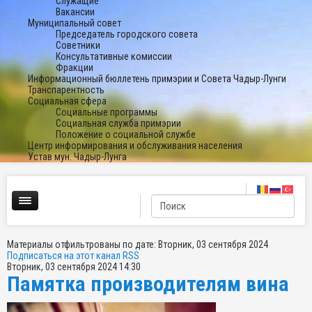
Служащие
Вакансии
Муниципальный совет
Председатель городского совета
Советники
Консультативные комиссии
Фракции
Информационный бюллетень примэрии и Совета Чадыр-Лунги
Транспарентность
Социальная сфера
Социальные программы
Социальная служба примэрии
Положение о социальной службе
Центр информирования и обслуживания населения
Устав мун. Чадыр-Лунга
Материалы отфильтрованы по дате: Вторник, 03 сентября 2024
Подписаться на этот канал RSS
Вторник, 03 сентября 2024 14:30
Памятка производителям вина