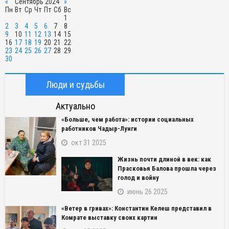
«
Сентябрь 2024
»
Пн
Вт
Ср
Чт
Пт
Сб
Вс
1
2
3
4
5
6
7
8
9
10
11
12
13
14
15
16
17
18
19
20
21
22
23
24
25
26
27
28
29
30
Люди и судьбы
Актуально
«Больше, чем работа»: истории социальных
работников Чадыр-Лунги
окт 31 2025
Жизнь почти длиной в век: как
Прасковья Балова прошла через
голод и войну
июнь 26 2025
«Ветер в гривах»: Константин Келеш представил в
Комрате выставку своих картин