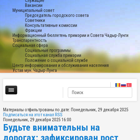
Служащие
Вакансии
Муниципальный совет
Председатель городского совета
Советники
Консультативные комиссии
Фракции
Информационный бюллетень примэрии и Совета Чадыр-Лунги
Транспарентность
Социальная сфера
Социальные программы
Социальная служба примэрии
Положение о социальной службе
Центр информирования и обслуживания населения
Устав мун. Чадыр-Лунга
Материалы отфильтрованы по дате: Понедельник, 29 декабря 2025
Подписаться на этот канал RSS
Понедельник, 29 декабря 2025 16:00
Будьте внимательны на
дорогах: зафиксирован рост