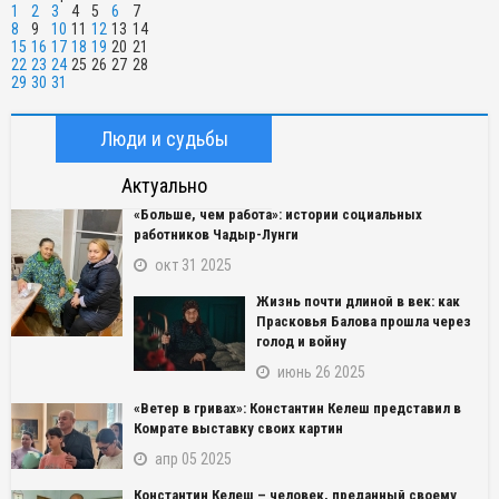
1
2
3
4
5
6
7
8
9
10
11
12
13
14
15
16
17
18
19
20
21
22
23
24
25
26
27
28
29
30
31
Люди и судьбы
Актуально
«Больше, чем работа»: истории социальных
работников Чадыр-Лунги
окт 31 2025
Жизнь почти длиной в век: как
Прасковья Балова прошла через
голод и войну
июнь 26 2025
«Ветер в гривах»: Константин Келеш представил в
Комрате выставку своих картин
апр 05 2025
Константин Келеш – человек, преданный своему