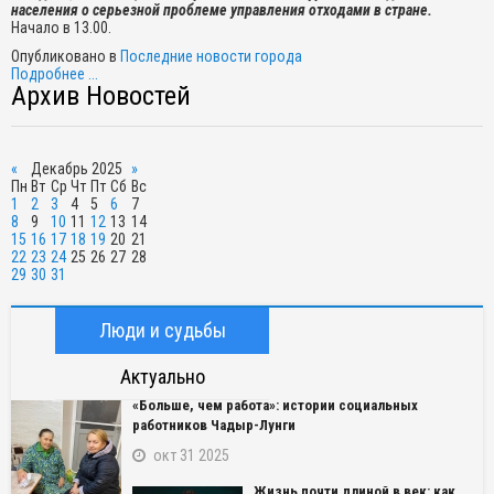
населения
о серьезной проблеме управления отходами в стране.
Начало в 13.00.
Опубликовано в
Последние новости города
Подробнее ...
Архив Новостей
«
Декабрь 2025
»
Пн
Вт
Ср
Чт
Пт
Сб
Вс
1
2
3
4
5
6
7
8
9
10
11
12
13
14
15
16
17
18
19
20
21
22
23
24
25
26
27
28
29
30
31
Люди и судьбы
Актуально
«Больше, чем работа»: истории социальных
работников Чадыр-Лунги
окт 31 2025
Жизнь почти длиной в век: как