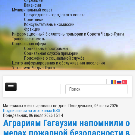
Служащие
Вакансии
Муниципальный совет
Председатель городского совета
Советники
Консультативные комиссии
Фракции
Информационный бюллетень примэрии и Совета Чадыр-Лунги
Транспарентность
Социальная сфера
Социальные программы
Социальная служба примэрии
Положение о социальной службе
Центр информирования и обслуживания населения
Устав мун. Чадыр-Лунга
Материалы отфильтрованы по дате: Понедельник, 06 июля 2026
Подписаться на этот канал RSS
Понедельник, 06 июля 2026 15:14
Аграриям Гагаузии напомнили о
мерах пожарной безопасности в