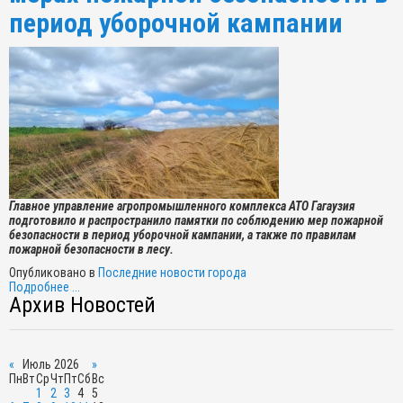
период уборочной кампании
Главное управление агропромышленного комплекса АТО Гагаузия
подготовило и распространило памятки по соблюдению мер пожарной
безопасности в период уборочной кампании, а также по правилам
пожарной безопасности в лесу.
Опубликовано в
Последние новости города
Подробнее ...
Архив Новостей
«
Июль 2026
»
Пн
Вт
Ср
Чт
Пт
Сб
Вс
1
2
3
4
5