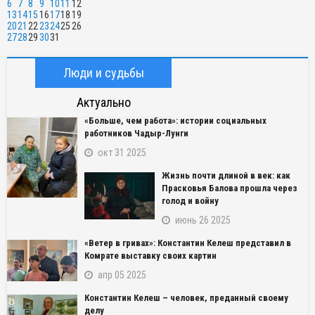
6
7
8
9
10
11
12
13
14
15
16
17
18
19
20
21
22
23
24
25
26
27
28
29
30
31
Люди и судьбы
Актуально
«Больше, чем работа»: истории социальных
работников Чадыр-Лунги
окт 31 2025
Жизнь почти длиной в век: как
Прасковья Балова прошла через
голод и войну
июнь 26 2025
«Ветер в гривах»: Константин Келеш представил в
Комрате выставку своих картин
апр 05 2025
Константин Келеш – человек, преданный своему
делу