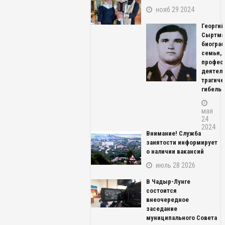
нояб 29 2024
Георгий
Сыртма
биограф
семья,
профес
деятель
трагиче
гибель
мая
24
2024
Внимание! Служба
занятости информирует
о наличии вакансий
июль 28 2026
В Чадыр-Лунге
состоится
внеочередное
заседание
муниципального Совета