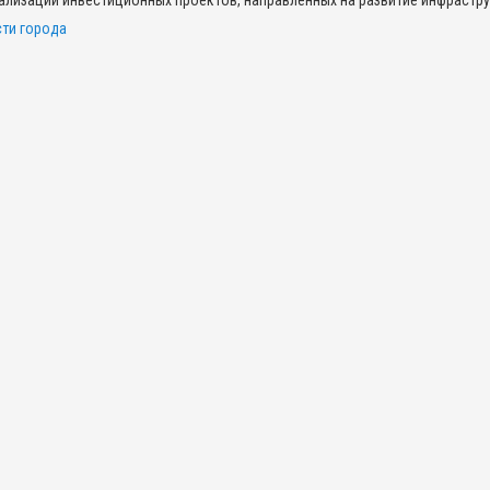
еализации инвестиционных проектов, направленных на развитие инфрастр
ти города