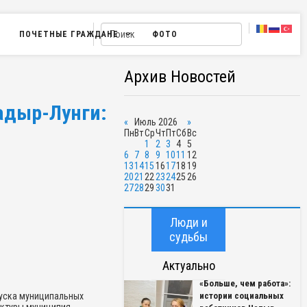
ПОЧЕТНЫЕ ГРАЖДАНЕ
ФОТО
Архив Новостей
адыр-Лунги:
«
Июль 2026
»
Пн
Вт
Ср
Чт
Пт
Сб
Вс
1
2
3
4
5
6
7
8
9
10
11
12
13
14
15
16
17
18
19
20
21
22
23
24
25
26
27
28
29
30
31
Люди и
судьбы
Актуально
«Больше, чем работа»:
пуска муниципальных
истории социальных