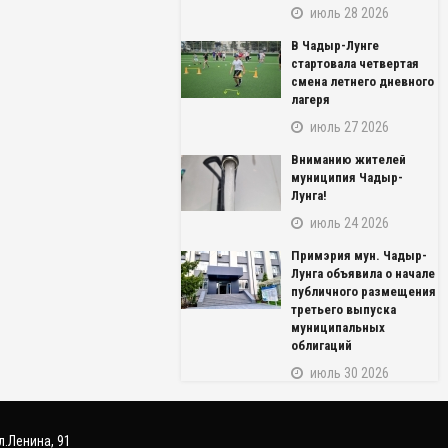
июль 28 2026
В Чадыр-Лунге
стартовала четвертая
смена летнего дневного
лагеря
июль 27 2026
Вниманию жителей
муниципия Чадыр-
Лунга!
июль 24 2026
NAME_SOCIAL_FACEBOOK
Примэрия мун. Чадыр-
NAME_SOCIAL_GOOGLE
Лунга объявила о начале
публичного размещения
третьего выпуска
NAME_SOCIAL_TWITTER
муниципальных
облигаций
NAME_SOCIAL_LINKEDIN
июль 30 2026
NAME_SOCIAL_PINTEREST
л.Ленина, 91