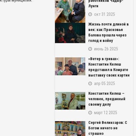
уктуры муниципия.
работников Чадыр-
Лунги
окт 31 2025
Жизнь почти длиной в
век: как Прасковья
Балова прошла через
голод и войну
июнь 26 2025
«Ветер в гривах»:
Константин Келеш
представил в Комрате
выставку своих картин
апр 05 2025
Константин Келеш –
человек, преданный
своему делу
март 12 2025
Сергей Великсаров: С
Богом ничего не
страшно