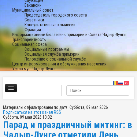
Служащие
Вакансии
Муниципальный совет
Председатель городского совета
Советники
Консультативные комиссии
Фракции
Информационный бюллетень примэрии и Совета Чадыр-Лунги
Транспарентность
Социальная сфера
Социальные программы
Социальная служба примэрии
Положение о социальной службе
Центр информирования и обслуживания населения
Устав мун. Чадыр-Лунга
Материалы отфильтрованы по дате: Суббота, 09 мая 2026
Подписаться на этот канал RSS
Суббота, 09 мая 2026 13:32
Парад и праздничный митинг: в
Чадыр-Лунге отметили День