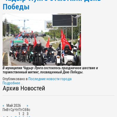
Победы
В муниципии Чадыр-Лунга состоялось праздничное шествие и
торжественный митинг, посвященный Дню Победы.
Опубликовано в
Последние новости города
Подробнее ...
Архив Новостей
«
Май 2026
»
Пн
Вт
Ср
Чт
Пт
Сб
Вс
1
2
3