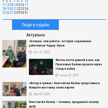
4
5
6
7
8
9
10
11
12
13
14
15
16
17
18
19
20
21
22
23
24
25
26
27
28
29
30
31
Люди и судьбы
Актуально
«Больше, чем работа»: истории социальных
работников Чадыр-Лунги
окт 31 2025
Жизнь почти длиной в век: как
Прасковья Балова прошла через
голод и войну
июнь 26 2025
«Ветер в гривах»: Константин Келеш представил в
Комрате выставку своих картин
апр 05 2025
Константин Келеш – человек, преданный своему
делу